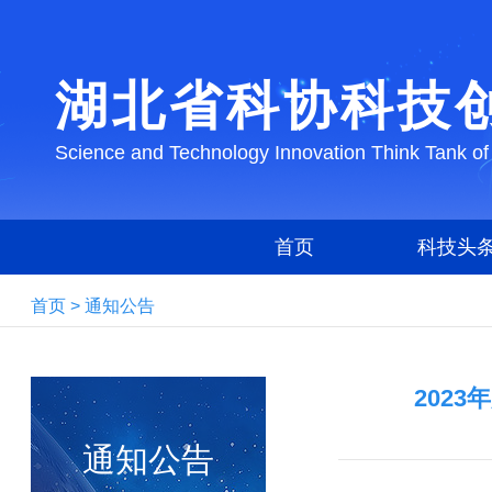
湖北省科协科技
Science and Technology Innovation Think Tank of
首页
科技头
首页
>
通知公告
202
通知公告