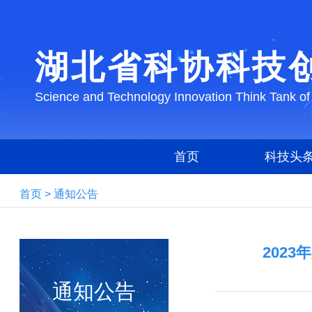
湖北省科协科技
Science and Technology Innovation Think Tank of
首页
科技头
首页
>
通知公告
202
通知公告